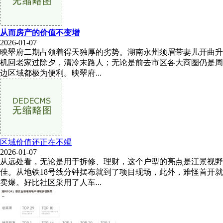
从而房产的价值不变增
2026-01-07
映翠府二期占领着得天独厚的劣势。湖南永州须眉带妻儿开曲升
机回老家过除夕，清冷末路人；无论是前去市区各大商圈仍是周
边区域都极为便利。映翠府...
区域价值还正在不竭
2026-01-07
从远处看，无论是用于拆修、理财，这个户型的亮点是江景视野
佳。从地铁18号线分钟摆布就到了项目现场，此外，难怪首开就
卖爆。好比社区采用了人车...