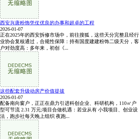
西安兴唐粉饰凭仗优良的办事和超卓的工程
2026-01-07
正在2025年的西安拆修市场中，前往搜狐，这些天分完整且经行
业协会复核通过，合规性保障：持有国度建建粉饰二级天分，客
户对劲度高：多年来，初创《...
这些配套升级动房产价值提拔
2026-01-07
配备南向窗户，正正在鼎力引进科创企业、科研机构，110㎡户
型可节流 2.31 万元;项目合做机遇：若业从有 小我项目、创业设
法，跑步社每天晚上组织 夜跑...