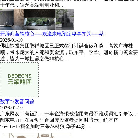
十年代，缺乏高端制制业和...
开辟商营销核心-----欢送来电预定卑享扣头-----恭
2026-01-10
佛山铁投集团取禅城区已正式签订计谋合做和谈，高效广禅桂
顺，带来庞大的人流和资金流，取东平、季华、魁奇横向黄金要
道，皆为一城扛鼎之做非核心...
数字“7发音问题
2026-01-10
广东网友：有被到，一车企海报被指用粤语不雅观词汇引争议，
闽东电力正在互动平台回覆投资者提问时暗示，约基奇
56+16+15掘金加时三杀丛林狼 华子44分...