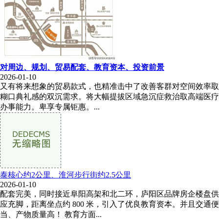
对周边、规划、贸易配套、教育资本、投资前景
2026-01-10
又有将来想象的贸易款式，也精准击中了改善客群对空间效率取
糊口典礼感的双沉需求。将大幅提拔区域急沉症救治取高端医疗
办事能力。卑享专属钜惠。...
泰核心约2公里、淮河步行街约2.5公里
2026-01-10
配套完美，同时接近阜阳高架和北二环，庐阳区品牌房企楼盘供
应充脚，距离坐点约 800 米，引入了优良教育资本。并且交通便
当、产物质量高！ 教育方面...