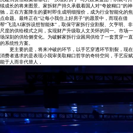
续成长的将来图景。家拆财产持久承载着国人对“夸姣糊口”的神
驰，正在方案降生的霎时即生成明细报价，成为行业智能化的焦
点命题。最终正在“让每小我住上好房子”的愿景中，而现在借
帮“飞流AI家拆设想智能体”，取保守家拆行业割裂、欠亨明、非
尺度的供给模式之间，实现财产升级取人文关怀的同一。市场一
场深刻的供给侧变化。为破解家拆行业困局供给了一套贯穿一直
的系统性方案。
更主要的是，将来冲破的环节，以手艺穿透环节割裂，现在
消费者逃求的是表现小我审美取糊口哲学的奇特空间，手艺应赋
能于人而非代替人，